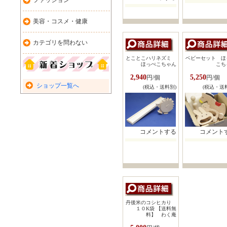
ファッション
美容・コスメ・健康
カテゴリを問わない
とことこハリネズミ
ベビーセット ほ
ほっぺこちゃん
こち
2,940
5,250
円/個
円/個
ショップ一覧へ
(税込・送料別)
(税込・送
コメントする
コメント
丹後米のコシヒカり
１０K袋 【送料無
料】 わく庵