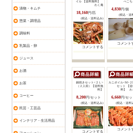
イル 【送料無料】
ぺこち
わく庵
漬物・キムチ
4,830
円/個
18,160
円/匹
(税込・送
(税込・送料込み)
惣菜・調理品
調味料
コメント
乳製品・卵
コメントする
ジュース
お酒
鍋焼きセット<２Ｌ>
カニボイル<M>２
お茶
（２人前）【送料無
セット 【送
料】
料】 わ
コーヒー
8,200
6,660
円/セット
円/セッ
(税込・送料込み)
(税込・送料
民芸・工芸品
インテリア・生活用品
コメント
コメントする