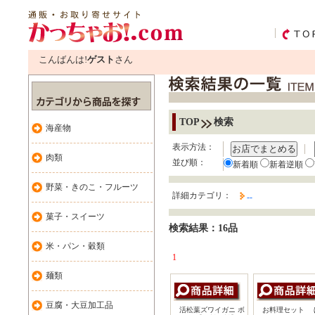
こんばんは!
ゲスト
さん
TOP
検索
海産物
表示方法：
お店でまとめる
肉類
並び順：
新着順
新着逆順
野菜・きのこ・フルーツ
詳細カテゴリ：
--
菓子・スイーツ
検索結果：16品
米・パン・穀類
1
麺類
豆腐・大豆加工品
活松葉ズワイガニ ボ
お料理セット 