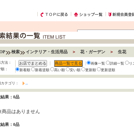
OP
検索
インテリア・生活用品
＞
花・ガーデン
＞
生花
示方法：
お店でまとめる
商品一覧で見る
画像一覧
詳細一覧
リ
び順：
新着順
新着逆順
高い順
安い順
更新順
更新逆順
細カテゴリ：
--
結果：0品
象商品はありません
結果：0品