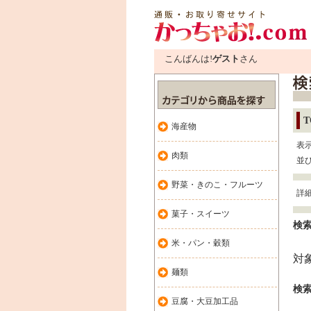
こんばんは!
ゲスト
さん
T
海産物
表
肉類
並
野菜・きのこ・フルーツ
詳
菓子・スイーツ
検索
米・パン・穀類
対
麺類
検索
豆腐・大豆加工品