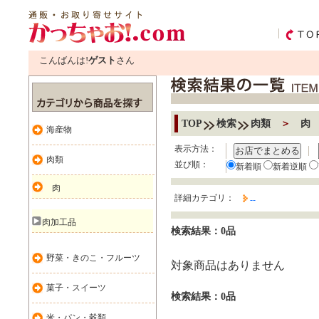
こんばんは!
ゲスト
さん
TOP
検索
肉類
＞
肉
海産物
表示方法：
お店でまとめる
肉類
並び順：
新着順
新着逆順
肉
詳細カテゴリ：
--
肉加工品
検索結果：0品
野菜・きのこ・フルーツ
対象商品はありません
菓子・スイーツ
検索結果：0品
米・パン・穀類