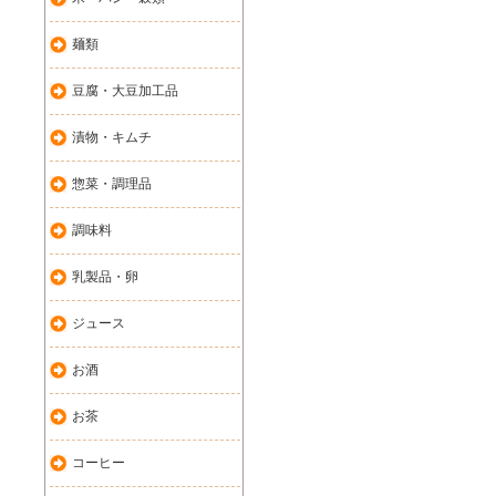
麺類
豆腐・大豆加工品
漬物・キムチ
惣菜・調理品
調味料
乳製品・卵
ジュース
お酒
お茶
コーヒー